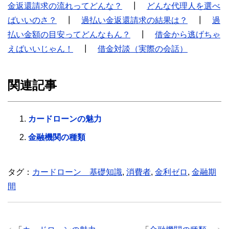
金返還請求の流れってどんな？
┃
どんな代理人を選べ
ばいいのさ？
┃
過払い金返還請求の結果は？
┃
過
払い金額の目安ってどんなもん？
┃
借金から逃げちゃ
えばいいじゃん！
┃
借金対談（実際の会話）
関連記事
カードローンの魅力
金融機関の種類
タグ：
カードローン 基礎知識
,
消費者
,
金利ゼロ
,
金融期
間